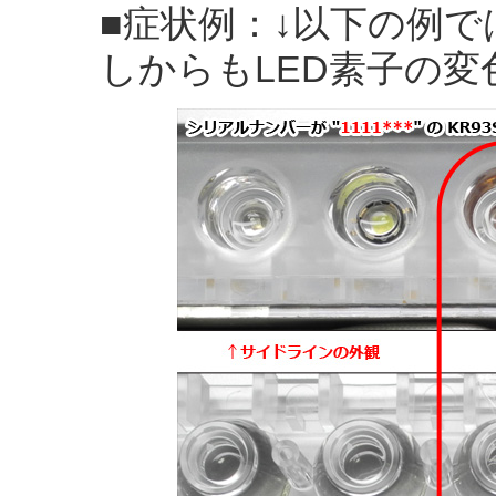
■症状例：↓以下の例
しからもLED素子の