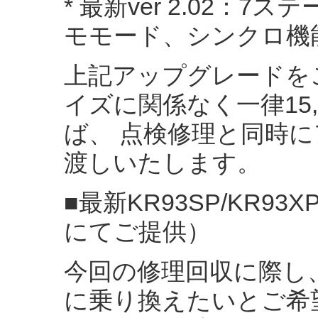
* 最新ver 2.02：
モモード、シンクロ機
上記アップグレードを
イズに関係なく一律15
ば、 点検修理と同時
渡しいたします。
■最新KR93SP/KR9
にてご提供）
今回の修理回収に際し、 最
に乗り換えたいとご希