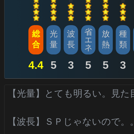
省
総
光
波
放
種
エ
合
量
長
熱
類
ネ
4.4
5
3
5
5
3
【光量】とても明るい。見た
【波長】ＳＰじゃないので。