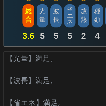
省
総
光
波
放
種
エ
合
量
長
熱
類
ネ
3.6
5
5
5
2
4
【光量】満足。
【波長】満足。
【省エネ】満足。