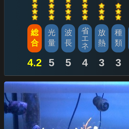
省
総
光
波
放
種
エ
合
量
長
熱
類
ネ
4.2
5
5
4
3
3