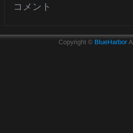
コメント
Copyright ©
BlueHarbor
A