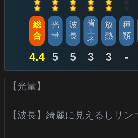
省
総
光
波
放
種
エ
合
量
長
熱
類
ネ
4.4
5
5
3
3
-
【光量】
【波長】綺麗に見えるしサン