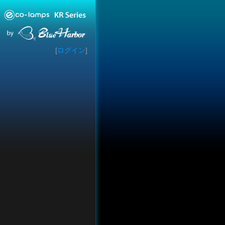
[
ログイン
]