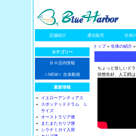
店舗紹介
通信販売
生体
トップ
»
生体の紹介
カテゴリー
ＢＨ店内情報
ちょっと珍しいドラ
☆NEW☆ 生体動画
状態良好、人工餌は
最新情報
イエローアンティアス
スポッテッドドラム Ｌ
サイズ
オーストラリア便
またまたカリブ便
シラナミガイ入荷