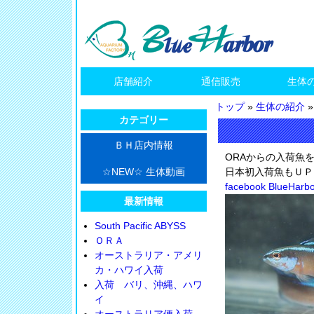
店舗紹介
通信販売
生体
トップ
»
生体の紹介
»
カテゴリー
ＢＨ店内情報
ORAからの入荷魚をf
☆NEW☆ 生体動画
日本初入荷魚もＵＰ
facebook BlueHarbo
最新情報
South Pacific ABYSS
ＯＲＡ
オーストラリア・アメリ
カ・ハワイ入荷
入荷 バリ、沖縄、ハワ
イ