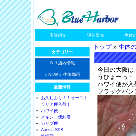
店舗紹介
通信販売
生体
トップ
»
生体
カテゴリー
ＢＨ店内情報
今日の大阪は
☆NEW☆ 生体動画
うひょーっ・
ハワイ便が入
最新情報
ブラックバンデ
お久しぶり！！オースト
ラリア便入荷！
ハワイ便
メキシコ便到着
カリブ便
Aussie SPS