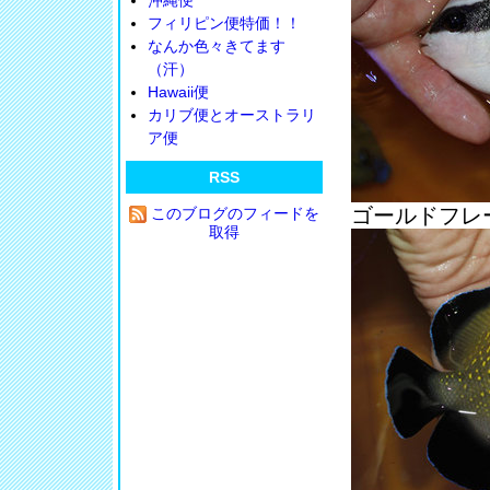
沖縄便
フィリピン便特価！！
なんか色々きてます
（汗）
Hawaii便
カリブ便とオーストラリ
ア便
RSS
ゴールドフレー
このブログのフィードを
取得