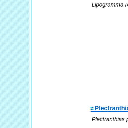
Lipogramma ro
Plectranthia
Plectranthias p