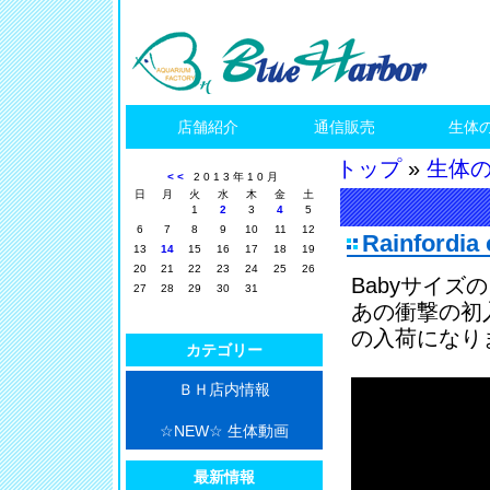
店舗紹介
通信販売
生体
トップ
»
生体
<<
2013年10月
日
月
火
水
木
金
土
1
2
3
4
5
6
7
8
9
10
11
12
Rainfordia
13
14
15
16
17
18
19
20
21
22
23
24
25
26
Babyサイ
27
28
29
30
31
あの衝撃の初
の入荷になり
カテゴリー
ＢＨ店内情報
☆NEW☆ 生体動画
最新情報