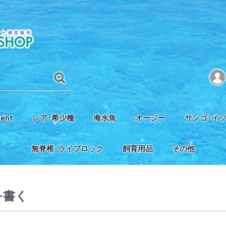
vent
レア･希少種
海水魚
オージー
サンゴ･イ
タジオ完成記念セール
レアフィッシュ
レアコーラル
ヤッコ
チョウチョウウオ類
ハナダイ･バスレット･ベラ類
クマノミ･スズメ類
ハゼ･ギンポ･ジョー類
ハギ･カワハギ･フグ類
タツ･ヨウジウオ類
その他
オージーミドリイシ
オージーSPS
オージーLPS
オージーソフトコーラル
SPS
LPS
ソフトコーラ
イソギンチャ
無脊椎･ライブロック
飼育用品
その他
エビ･カニ･ヤドカリ類
掃除屋さん
貝類
ウミウシ･その他
ライブロック
海藻類
水槽
照明
スキマー･フィルター
Caリアクター･CO2関連
ポンプ
温度調節機器
エコシステム
人工海水
その他器材
餌･添加剤関連
底砂
オーストラリア
インドネシア
配管材関連
浄水器関連
水質測定関連
掃除･生体ケア関
ブリード用品
書籍
を書く