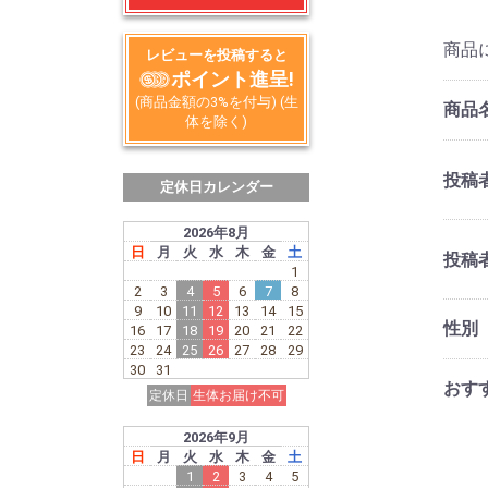
商品
レビューを投稿すると
ポイント進呈!
(商品金額の3%を付与) (生
商品
体を除く)
投稿
定休日カレンダー
2026年8月
日
月
火
水
木
金
土
投稿者
1
2
3
4
5
6
7
8
9
10
11
12
13
14
15
性別
16
17
18
19
20
21
22
23
24
25
26
27
28
29
30
31
おす
定休日
生体お届け不可
2026年9月
日
月
火
水
木
金
土
1
2
3
4
5