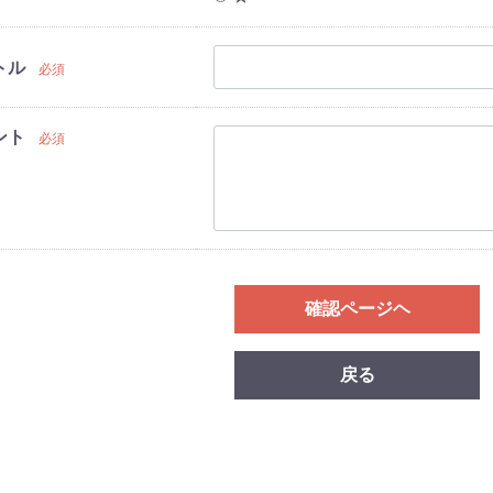
トル
必須
ント
必須
確認ページヘ
戻る