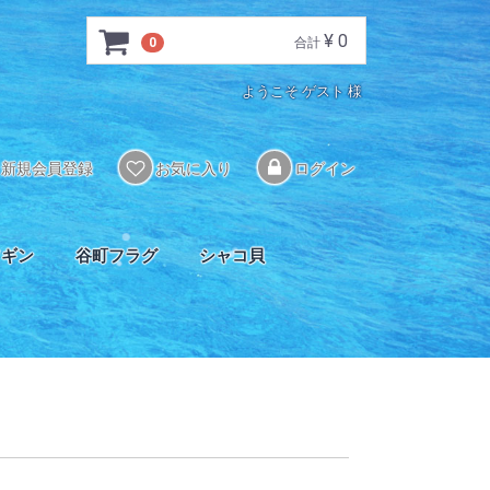
¥ 0
0
合計
ようこそ ゲスト 様
新規会員登録
お気に入り
ログイン
ソギン
谷町フラグ
シャコ貝
ル
ク
SPS類
LPS類
ソフト類
連
プロテインスキマー
ペーパー/ロールフィルター
多目的フィルター
海藻フィルター
吸着剤･ろ材関連
リアクターメディア
マグネットポンプ
DCポンプ(揚水用)
水流用ポンプ
ドーシングポンプ
クーラー
ヒーター
餌
給餌用品
添加剤
コントローラー/サーモスタット
自然餌
冷凍餌
人工餌
活餌