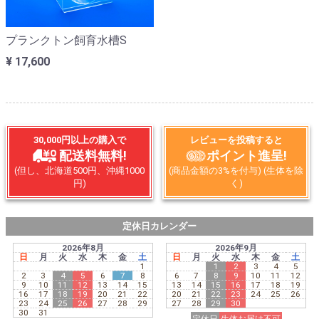
プランクトン飼育水槽S
¥ 17,600
30,000円以上の購入で
レビューを投稿すると
配送料無料!
ポイント進呈!
(但し、北海道500円、沖縄1000
(商品金額の3%を付与) (生体を除
円)
く)
定休日カレンダー
2026年8月
2026年9月
日
月
火
水
木
金
土
日
月
火
水
木
金
土
1
1
2
3
4
5
2
3
4
5
6
7
8
6
7
8
9
10
11
12
9
10
11
12
13
14
15
13
14
15
16
17
18
19
16
17
18
19
20
21
22
20
21
22
23
24
25
26
23
24
25
26
27
28
29
27
28
29
30
30
31