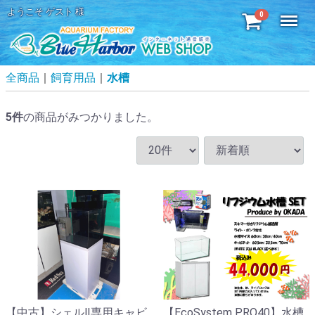
ようこそ ゲスト 様
Menu
0
全商品
飼育用品
水槽
5
件
の商品がみつかりました。
【中古】シェルⅡ専用キャビ
【EcoSystem PRO40】水槽