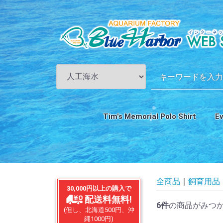
Tim's Memorial Polo Shirt
E
ス
全商品
飼育用品
30,000円以上の購入で
配送料無料!
6
件
の商品がみつ
(但し、北海道500円、沖
縄1000円)