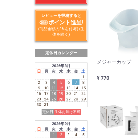
レビューを投稿すると
ポイント進呈!
(商品金額の3%を付与) (生
体を除く)
定休日カレンダー
メジャーカップ
2026年8月
日
月
火
水
木
金
土
1
¥ 770
2
3
4
5
6
7
8
9
10
11
12
13
14
15
16
17
18
19
20
21
22
23
24
25
26
27
28
29
30
31
定休日
生体お届け不可
2026年9月
日
月
火
水
木
金
土
1
2
3
4
5