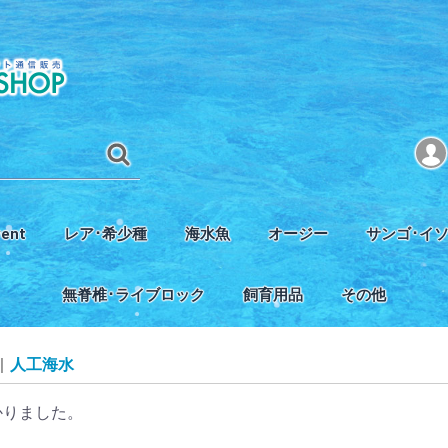
vent
レア･希少種
海水魚
オージー
サンゴ･イ
タジオ完成記念セール
レアフィッシュ
レアコーラル
ヤッコ
チョウチョウウオ類
ハナダイ･バスレット･ベラ類
クマノミ･スズメ類
ハゼ･ギンポ･ジョー類
ハギ･カワハギ･フグ類
タツ･ヨウジウオ類
その他
オージーミドリイシ
オージーSPS
オージーLPS
オージーソフトコーラル
SPS
LPS
ソフトコーラ
イソギンチャ
無脊椎･ライブロック
飼育用品
その他
エビ･カニ･ヤドカリ類
掃除屋さん
貝類
ウミウシ･その他
ライブロック
海藻類
水槽
照明
スキマー･フィルター
Caリアクター･CO2関連
ポンプ
温度調節機器
エコシステム
人工海水
その他器材
餌･添加剤関連
底砂
オーストラリア
インドネシア
配管材関連
浄水器関連
水質測定関連
掃除･生体ケア関
ブリード用品
書籍
人工海水
かりました。