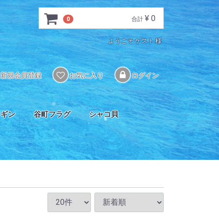
¥ 0
0
合計
ようこそ ゲスト 様
新規会員登録
お気に入り
ログイン
ソギン
谷町フラグ
シャコ貝
ル
ク
SPS類
LPS類
ソフト類
連
プロテインスキマー
ペーパー/ロールフィルター
多目的フィルター
海藻フィルター
吸着剤･ろ材関連
リアクターメディア
マグネットポンプ
DCポンプ(揚水用)
水流用ポンプ
ドーシングポンプ
クーラー
ヒーター
餌
給餌用品
添加剤
コントローラー/サーモスタット
自然餌
冷凍餌
人工餌
活餌