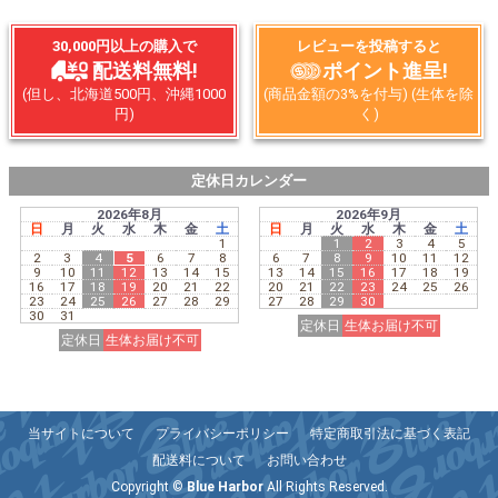
30,000円以上の購入で
レビューを投稿すると
配送料無料!
ポイント進呈!
(但し、北海道500円、沖縄1000
(商品金額の3%を付与) (生体を除
円)
く)
定休日カレンダー
2026年8月
2026年9月
日
月
火
水
木
金
土
日
月
火
水
木
金
土
1
1
2
3
4
5
2
3
4
5
6
7
8
6
7
8
9
10
11
12
9
10
11
12
13
14
15
13
14
15
16
17
18
19
16
17
18
19
20
21
22
20
21
22
23
24
25
26
23
24
25
26
27
28
29
27
28
29
30
30
31
定休日
生体お届け不可
定休日
生体お届け不可
当サイトについて
プライバシーポリシー
特定商取引法に基づく表記
配送料について
お問い合わせ
Copyright ©
Blue Harbor
All Rights Reserved.