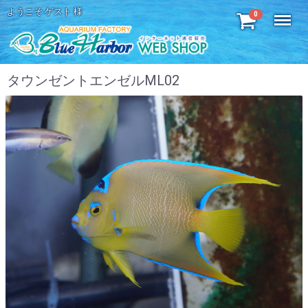
ようこそ ゲスト 様
Menu
0
タウンゼントエンゼルML02