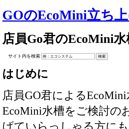
GOのEcoMini立ち
店員Go君のEcoMin
サイト内を検索
はじめに
店員GO君によるEcoMi
EcoMini水槽をご検
げていらっしゃる方にも