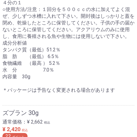
４分の１
○使用方法/注意：１回分を５００ｃｃの水に加えてよく混
ぜ、少しずつ水槽に入れて下さい。開封後はしっかりと蓋を
閉め、乾燥したところに保管してください。子供の手の届か
ないところに保管してください。アクアリウムのみに使用
し、食用に養殖される魚や生物には使用しないで下さい。
成分分析値
タンパク質（最低）51.2％
脂 肪 （最低） 6.5％
食物繊維 （最高 ） 5.2％
水 分 7.0％
内容量 30g
＊パッケージは予告なく変更される場合があります
ズプラン 30g
通常価格：
¥ 2,662
税込
¥ 2,420
税込
22
ポイント