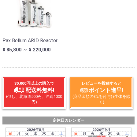
Pax Bellum ARID Reactor
¥ 85,800 ～ ¥ 220,000
30,000円以上の購入で
レビューを投稿すると
配送料無料!
ポイント進呈!
(但し、北海道500円、沖縄1000
(商品金額の3%を付与) (生体を除
円)
く)
定休日カレンダー
2026年8月
2026年9月
日
月
火
水
木
金
土
日
月
火
水
木
金
土