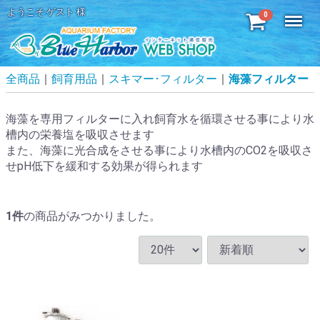
ようこそ ゲスト 様
Menu
0
全商品
飼育用品
スキマー･フィルター
海藻フィルター
海藻を専用フィルターに入れ飼育水を循環させる事により水
槽内の栄養塩を吸収させます
また、海藻に光合成をさせる事により水槽内のCO2を吸収さ
せpH低下を緩和する効果が得られます
1
件
の商品がみつかりました。