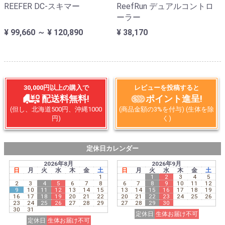
REEFER DC-スキマー
ReefRun デュアルコントロ
ーラー
¥ 99,660 ～ ¥ 120,890
¥ 38,170
30,000円以上の購入で
レビューを投稿すると
配送料無料!
ポイント進呈!
(但し、北海道500円、沖縄1000
(商品金額の3%を付与) (生体を除
円)
く)
定休日カレンダー
2026年8月
2026年9月
日
月
火
水
木
金
土
日
月
火
水
木
金
土
1
1
2
3
4
5
2
3
4
5
6
7
8
6
7
8
9
10
11
12
9
10
11
12
13
14
15
13
14
15
16
17
18
19
16
17
18
19
20
21
22
20
21
22
23
24
25
26
23
24
25
26
27
28
29
27
28
29
30
30
31
定休日
生体お届け不可
定休日
生体お届け不可