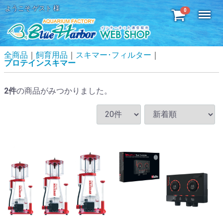
ようこそ ゲスト 様
Menu
0
全商品
飼育用品
スキマー･フィルター
プロテインスキマー
2
件
の商品がみつかりました。