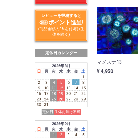
レビューを投稿すると
ポイント進呈!
(商品金額の3%を付与) (生
体を除く)
定休日カレンダー
マメスナ13
2026年8月
¥ 4,950
日
月
火
水
木
金
土
1
2
3
4
5
6
7
8
9
10
11
12
13
14
15
16
17
18
19
20
21
22
23
24
25
26
27
28
29
30
31
定休日
生体お届け不可
2026年9月
日
月
火
水
木
金
土
1
2
3
4
5