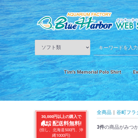
Tim's Memorial Polo Shirt
E
ス
全商品
谷町フラ
30,000円以上の購入で
配送料無料!
3
件
の商品がみつ
(但し、北海道500円、沖
縄1000円)