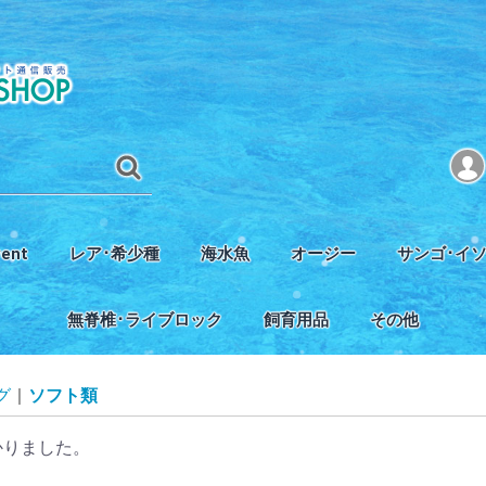
vent
レア･希少種
海水魚
オージー
サンゴ･イ
タジオ完成記念セール
レアフィッシュ
レアコーラル
ヤッコ
チョウチョウウオ類
ハナダイ･バスレット･ベラ類
クマノミ･スズメ類
ハゼ･ギンポ･ジョー類
ハギ･カワハギ･フグ類
タツ･ヨウジウオ類
その他
オージーミドリイシ
オージーSPS
オージーLPS
オージーソフトコーラル
SPS
LPS
ソフトコーラ
イソギンチャ
無脊椎･ライブロック
飼育用品
その他
エビ･カニ･ヤドカリ類
掃除屋さん
貝類
ウミウシ･その他
ライブロック
海藻類
水槽
照明
スキマー･フィルター
Caリアクター･CO2関連
ポンプ
温度調節機器
エコシステム
人工海水
その他器材
餌･添加剤関連
底砂
オーストラリア
インドネシア
配管材関連
浄水器関連
水質測定関連
掃除･生体ケア関
ブリード用品
書籍
グ
ソフト類
かりました。