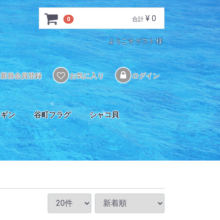
¥ 0
0
合計
ようこそ ゲスト 様
新規会員登録
お気に入り
ログイン
ソギン
谷町フラグ
シャコ貝
ル
ク
SPS類
LPS類
ソフト類
連
プロテインスキマー
ペーパー/ロールフィルター
多目的フィルター
海藻フィルター
吸着剤･ろ材関連
リアクターメディア
マグネットポンプ
DCポンプ(揚水用)
水流用ポンプ
ドーシングポンプ
クーラー
ヒーター
餌
給餌用品
添加剤
コントローラー/サーモスタット
自然餌
冷凍餌
人工餌
活餌