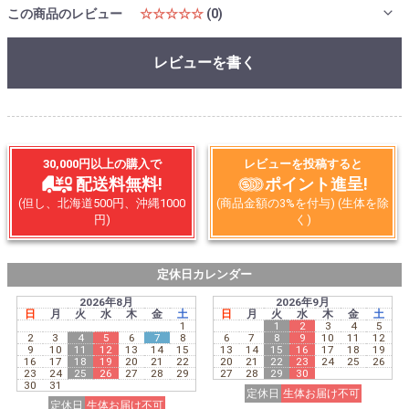
この商品のレビュー
☆☆☆☆☆
(0)
レビューを書く
30,000円以上の購入で
レビューを投稿すると
配送料無料!
ポイント進呈!
(但し、北海道500円、沖縄1000
(商品金額の3%を付与) (生体を除
円)
く)
定休日カレンダー
2026年8月
2026年9月
日
月
火
水
木
金
土
日
月
火
水
木
金
土
1
1
2
3
4
5
2
3
4
5
6
7
8
6
7
8
9
10
11
12
9
10
11
12
13
14
15
13
14
15
16
17
18
19
16
17
18
19
20
21
22
20
21
22
23
24
25
26
23
24
25
26
27
28
29
27
28
29
30
30
31
定休日
生体お届け不可
定休日
生体お届け不可