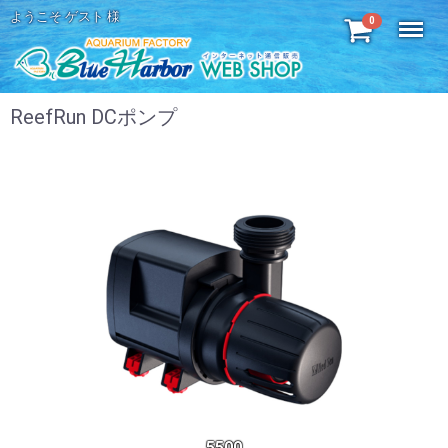
ようこそ ゲスト 様
Menu
0
ReefRun DCポンプ
5500