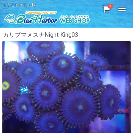
ようこそ ゲスト 様
Menu
0
カリブマメスナNight King03