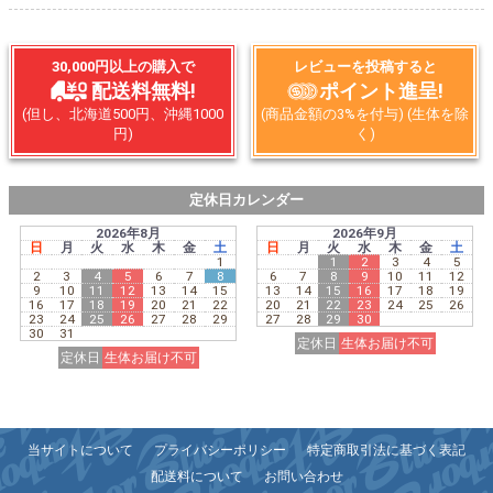
30,000円以上の購入で
レビューを投稿すると
配送料無料!
ポイント進呈!
(但し、北海道500円、沖縄1000
(商品金額の3%を付与) (生体を除
円)
く)
定休日カレンダー
2026年8月
2026年9月
日
月
火
水
木
金
土
日
月
火
水
木
金
土
1
1
2
3
4
5
2
3
4
5
6
7
8
6
7
8
9
10
11
12
9
10
11
12
13
14
15
13
14
15
16
17
18
19
16
17
18
19
20
21
22
20
21
22
23
24
25
26
23
24
25
26
27
28
29
27
28
29
30
30
31
定休日
生体お届け不可
定休日
生体お届け不可
当サイトについて
プライバシーポリシー
特定商取引法に基づく表記
配送料について
お問い合わせ