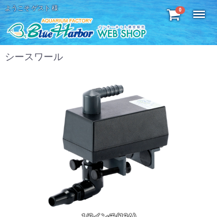
ようこそ ゲスト 様
Menu
0
シースワール
1/2インチ(13A)