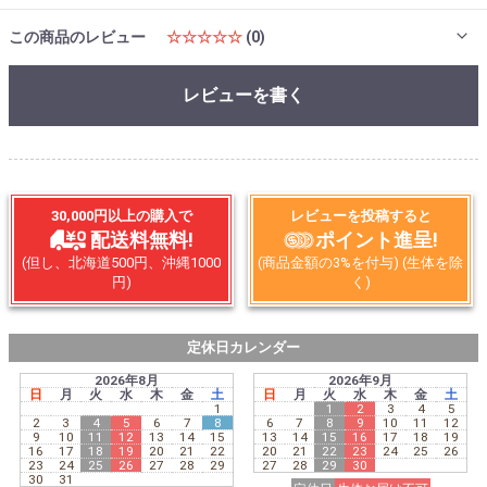
この商品のレビュー
☆☆☆☆☆
(0)
レビューを書く
30,000円以上の購入で
レビューを投稿すると
配送料無料!
ポイント進呈!
(但し、北海道500円、沖縄1000
(商品金額の3%を付与) (生体を除
円)
く)
定休日カレンダー
2026年8月
2026年9月
日
月
火
水
木
金
土
日
月
火
水
木
金
土
1
1
2
3
4
5
2
3
4
5
6
7
8
6
7
8
9
10
11
12
9
10
11
12
13
14
15
13
14
15
16
17
18
19
16
17
18
19
20
21
22
20
21
22
23
24
25
26
23
24
25
26
27
28
29
27
28
29
30
30
31