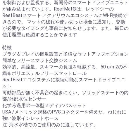
を制御および監視する、新開発のスマートドライブユニット
が組み込まれています。ReefMat®は、レッドシーの
ReefBeatスマート·アクアリウムエコシステムにWi-Fi接続で
きるので、 マットの破れや使い切った場合に通知し、交換
が必要なタイミングも事前にお知らせします。また、毎日の
使用履歴も確認することができます
特徴
プラグ＆プレイの簡単設置と多様なセットアップオプション
簡単なフリースマット交換システム
効率的、高流量、スキマーの負担を軽減する、50 g/m2の不
織布ポリエステルフリースマットロール
ReefBeatエコシステムに接続可能なスマートドライブユニ
ット
可動部品が無く不具合の起きにくい、ソリッドステートの内
部/外部水位センサー
化学ろ過用の一体型メディアバスケット
USA /メトリック規格のPVCコネクターを備えた、ねじれに
強い波形インレットホース
注: 海水水槽でのご使用のみに適しています。