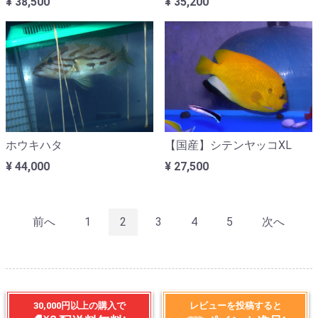
¥ 38,500
¥ 35,200
ホウキハタ
【国産】シテンヤッコXL
¥ 44,000
¥ 27,500
前へ
1
2
3
4
5
次へ
30,000円以上の購入で
レビューを投稿すると