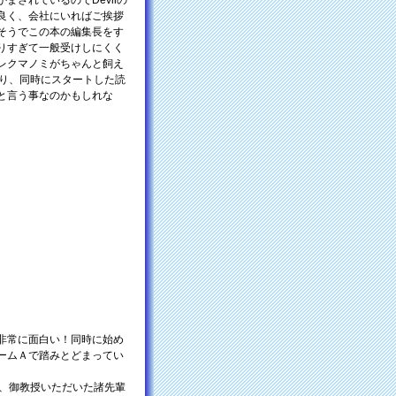
されているのでDevilの
良く、会社にいればご挨拶
そうでこの本の編集長をす
りすぎて一般受けしにくく
レクマノミがちゃんと飼え
なり、同時にスタートした読
と言う事なのかもしれな
非常に面白い！同時に始め
ームＡで踏みとどまってい
時、御教授いただいた諸先輩