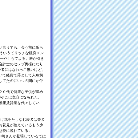
い言うても、会う前に断ら
よういうてリッチな独身メン
×一や！もてよる。殿が引き
会計士のセレブ奥様になり
医者にはなれっこ無いけど、
いて経費で落として人魚飼
してたのにいつの間にか仲
２０代で健康な子供が産め
がそこは寛容になられた。
動産賃貸業を代々してい
生け花をたしなむ愛犬は柴犬
お花見が控えているもう少
悲愛に溢れている。
H崎さんが登場しているでは