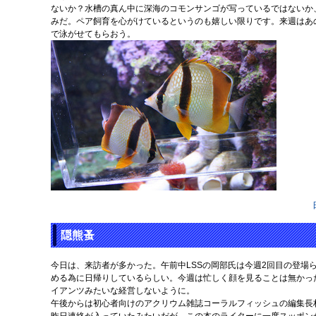
ないか？水槽の真ん中に深海のコモンサンゴが写っているではないか
みだ。ペア飼育を心がけているというのも嬉しい限りです。来週はあ
で泳がせてもらおう。
隠熊蚤
今日は、来訪者が多かった。午前中LSSの岡部氏は今週2回目の登場
める為に日帰りしているらしい。今週は忙しく顔を見ることは無かっ
イアンツみたいな経営しないように。
午後からは初心者向けのアクリウム雑誌コーラルフィッシュの編集長