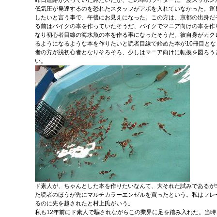
昨日連絡が入っていたみたいだが、この本のライターに一度スッポンかま
低気圧が発達するのを恐れたスタッフがアポを入れていなかった。運
したいと言う事で、午後にお見えになった。この方は、京都の出身だ
る前はバイクの本を作っていたそうだ、バイクでマニア向けの本を作
なり初心者目線の海水魚の本を作る事になったそうだ。彼自身がカク
るようになるような本を作りたいと読者目線で始めた本が10冊目と
者の方が脱初心者となりそろそろ、少しはマニア向けに転換を図ろう
い。
ド素人が、ちゃんとした本を作りたいなんて、大それた試みであるが
た読者のほうが先にマルチカラーエンゼルを買ったという。私はフレ
るのに先を越されたと村上氏がいう。
私も12年前にド素人で騙されながらこの業界に足を踏み入れた。当