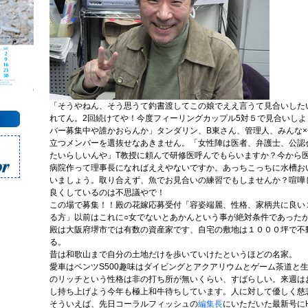
「そうやねん、そう思うて釣書渡してこの娘でええ言うて見合いした
れてん。2回続けてや！今度フィーリングカップル5対５で見合いし
バー募集中や誰かおらんか」タンダリン、B東さん、管理人、みんな
立つメンバーを選抜せなあきません。「女性陣は医者、弁護士、公認
たいらしいんや」T教授に頼んで研修医呼んでもらいますか？今から
病院作って理事長になればええやないですか。あっちこっちに水槽お
いましょう。取り合えず、魚でお見合いの練習でもしませんか？喧嘩
良くしているのは不思議やで！
この場で募集！！殿の花嫁応募受付「容姿端麗、性格、家柄共に良い
る方」以前はこれに○女でないとあかんという事が絶対条件であった
殿は大阪府堺市では有数の資産家です、自宅の敷地は１０００坪で不
る。
昔は和歌山まで自分の土地だけを歩いていけたというほどの名家。
愛車はベンツS500趣味はダイビングとアクアリウムとゲーム茶道と
のリッチという性格は非の打ち所が無いくらい、すばらしい。来週は
し持ち上げよう今年も極上和牛待ちしています。人に対して優しく慈
そういえば、先日コーラルフィッシュの
編集長
にいただいた最新号に