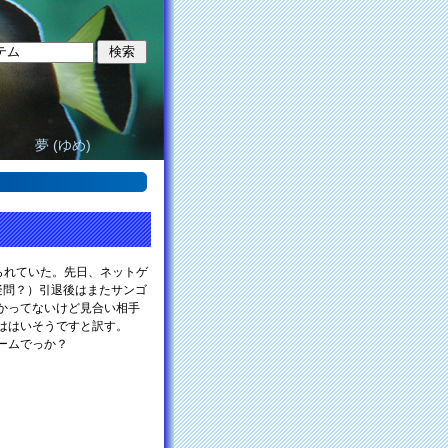
夢 (ゆめ)
られていた。先日、ネットゲ
疑問？）引退後はまたサンゴ
かってないけど見合い相手
合ははいそうですと訳す。
ームでっか？