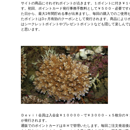
サイトの商品にそれぞれポイントが点きます。１ポイントに付き￥１
す。初回、ポイントカード発行事務手数料として￥５００－必要です
た日から、最大1年間貯める事が出来ますし、毎回の購入でのご使用
たポイントは3ヶ月有効のクーポンとして発行されます。商品により
はシークレットポイントやプレゼントポイントなども隠して楽しんで
と思います。
Ｄｅｖｉｌ会員は入会金￥１００００－で￥３０００－ｘ５枚分の￥
が発行されます。
通販でのポイントカードはＢＨで管理いたします。毎回ご注文発送後