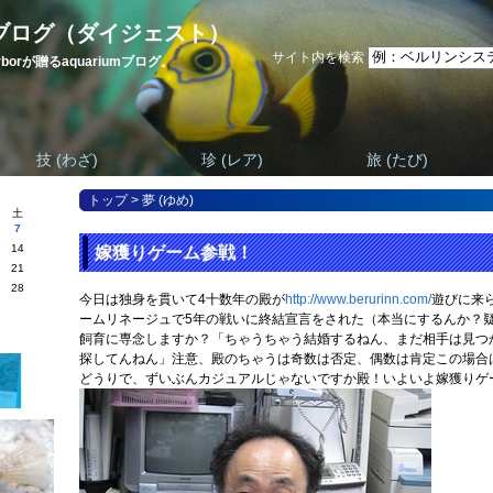
ブログ（ダイジェスト）
サイト内を検索
harborが贈るaquariumブログ。
技 (わざ)
珍 (レア)
旅 (たび)
トップ
>
夢 (ゆめ)
土
7
14
嫁獲りゲーム参戦！
21
28
今日は独身を貫いて4十数年の殿が
http://www.berurinn.com/
遊びに来
ームリネージュで5年の戦いに終結宣言をされた（本当にするんか？
飼育に専念しますか？「ちゃうちゃう結婚するねん、まだ相手は見つ
探してんねん」注意、殿のちゃうは奇数は否定、偶数は肯定この場
どうりで、ずいぶんカジュアルじゃないですか殿！いよいよ嫁獲りゲ