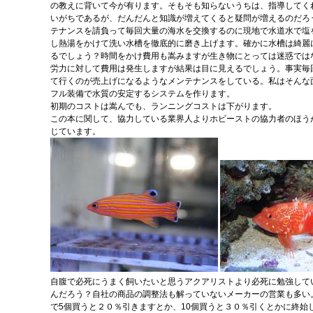
の教えに背いて今が有ります。そもそも知らないうちは、指導してく
いがちであるが、だんだんと知識が増えてくると疑問が増えるのだろ
テナンスを請負って毎回大量の海水を交換するのに現地で水道水で塩
し熱湯をかけて洗い水槽を徹底的に磨き上げます。確かに水槽は綺麗
るでしょう？時間をかけ費用も嵩みますが生き物にとっては迷惑では
労力に対して費用は発生しますが結果は目に見えるでしょう。事実毎
て行くのが売上げになるようなメンテナンスをしている。私はそんな
フル装備で水質の安定するシステムを作ります。
初期のコストは嵩んでも、ランニングコストは下がります。
この本に関して、協力している業界人よりホビーストの協力者のほう
じています。
自腹で必死にうまく飼いたいと思うアクアリストより必死に勉強して
んだろう？自社の商品の調整法も解っていないメーカーの営業も多い
で5個買うと２０％引きますとか、10個買うと３０％引くとかに終始