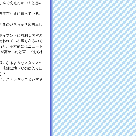
なんでええんかい！と思い
告主在りきに偏っている。
えるのだろうか？広告出し
ライアントに有利な内容の
使われている事も在るので
れた。基本的にはニュート
居が高かったと言っておられ
様になるようなスタンスの
。店舗は地下なのに入り口
う？
い、スミレヤッコとシマヤ