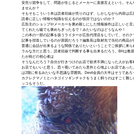
安売り競争をして、問題が生じるとメーカーに直接言えという。そん
ませんか？
そもそもこういう本は読者目線が売りのはず、しかしながら内容は広
読者に正しい情報や知識を伝えるのが役目ではないのか？
広告主のショップやメーカーを褒め殺しにした情報操作は正しいと言
てくれたら嘘でも褒めちぎったるで！みたいなのはどうなんや！
この本の一部の記事を扱うライターが広告代理店をしていて、そのク
記事を捏造しているのが原因だろう？編集長は取材先で当社の商品が
普通に会話が出来るような関係でありたいということでご挨拶に来ら
ラルな方だと思う。読者目線で判断する事も出来るだろう。BHは敷
たが殆どの初心者は
そうなんだろう？自分が行きつけのお店で欲求不満になった人がお客
お店でもいいと思う。恐々覗いてみたら意外と心地よいお店であった
は2階に有るみたいな不思議な雰囲気、Devil会員の大半はそうであろ
カクレクマノミとハタゴイソギンチャクをうまく飼うのはすごく難し
ッコもそうだ。