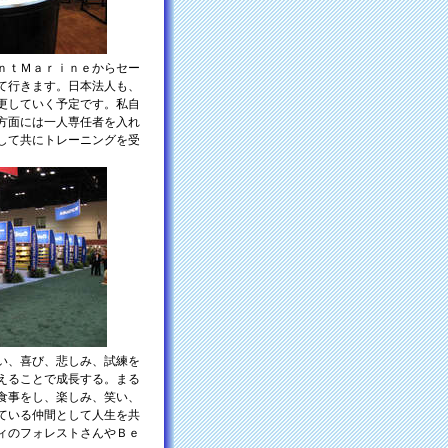
ｎｔＭａｒｉｎｅからセー
て行きます。日本法人も、
更していく予定です。私自
方面には一人専任者を入れ
して共にトレーニングを受
い、喜び、悲しみ、試練を
えることで成長する。まる
食事をし、楽しみ、笑い、
ている仲間として人生を共
ィのフォレストさんやＢｅ