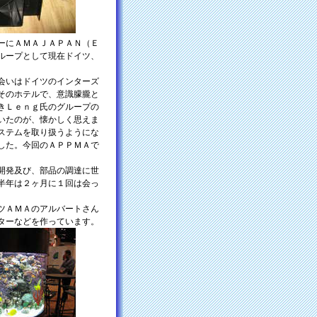
ーにＡＭＡＪＡＰＡＮ（Ｅ
ループとして現在ドイツ、
会いはドイツのインターズ
そのホテルで、意識朦朧と
きＬｅｎｇ氏のグループの
いたのが、懐かしく思えま
ステムを取り扱うようにな
した。今回のＡＰＰＭＡで
開発及び、部品の調達に世
半年は２ヶ月に１回は会っ
ツＡＭＡのアルバートさん
ターなどを作っています。