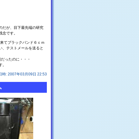
のだが、目下最先端の研究
残念です。
て来てブラックバンド６ｃｍ
い、テストメールを送ると
能だったのに・・・
す。
日時: 2007年03月09日 22:53
ム