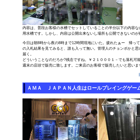
内容は、普段お客様の水槽でセットしていることの半分以下の内容な
用水槽です。しかし、内容は公開出来ないし場所も公開できないのが
今日は朝8時から夜の8時まで12時間現地にいた。疲れたぁー 帰っ
の入札結果を見てみると、誰も入って無い。管理人のチョンボかと思
届く。
どういうことなのだろか?残念ですね。￥２１０００１－でも落札可
週末の店頭で販売に致します。ご来店のお客様で販売したいと思いま
ＡＭＡ ＪＡＰＡＮ人生はロールプレイングゲー