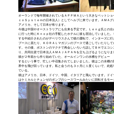
オーランドで毎年開催されているＡＰＰＭＡという大きなペットショ
ｃｏＳｙｓｔｅｍの日本法人）としてヘルプに来ています。ＡＭＡグ
アメリカ、そして日本が有ります。
今後は中国やオーストラリアにも出来る予定です。Ｌｅｎｇ氏との出
に行った時にＫｎｏｐ社の手配したホテルに彼も宿泊していました。
する中紹介されたのがデベリウスさんで彼の運転で、インターズに行
ブースに居たり、ＫＯＲＡＬマガジンのブースで過ごしていたりして
す。その後、ボストンのマクナで再会しいろいろ話してＢＨでエコシ
り、共同出資で日本法人ＡＭＡＪＡＰＡＮを立ち上げるようになりま
彼が２年前から作り始めていた、オールインワンの水槽をデビュー
するという事で、忙しい中召集されてしまいました。彼はこの水槽の
界中を飛び回っています。私と会うのも３ヶ月に１度くらいで、此処
ている。
彼はアメリカ、日本、ドイツ、中国、イタリアと飛んでいます。ドイ
はケミカルとチュンゼのポンプのシースワールみたいに回転するモー