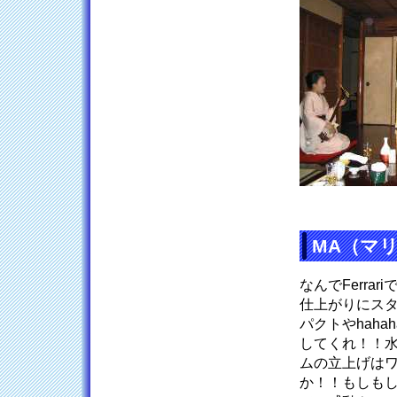
MA（マ
なんでFerra
仕上がりにス
パクトやhah
してくれ！！
ムの立上げは
か！！もしもし