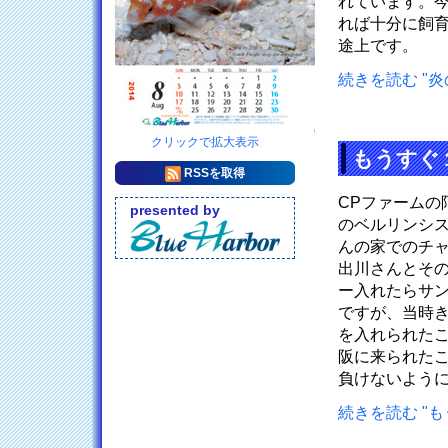
れています。
れば十分に飼
途上です。
続きを読む "炎
クリックで拡大表示
もうすぐ
RSSを取得
CPファーム
presented by
のベルリンシ
んの家でのチ
出川さんとそ
ー入れたらサ
ですが、当時
を入れられた
阪に来られた
負けないよう
続きを読む "