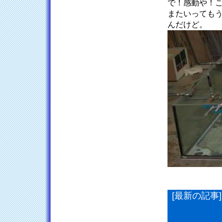
で！感動や！
またいっても
んだけど。
[最新の記事]