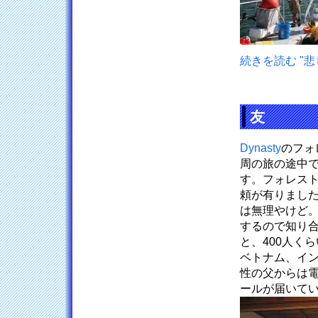
続きを読む "悲
友
Dynasty
のフォ
周の旅の途中で
す。フォレス
頼が有りまし
は無理やけど
するので知り
と、400人く
ベトナム、イ
性の父からは
ールが届いて