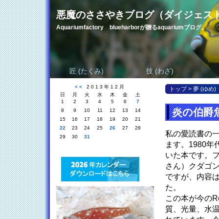
悪魔のささやきブログ（ダイジェス
Aquariumfactory blueharborが贈るaquariumブログ。
匠 (たくみ)
技 (わざ)
<<
2013年12月
トップ
>
夢 (ゆめ)
日
月
火
水
木
金
土
1
2
3
4
5
6
7
炎の伯爵
8
9
10
11
12
13
14
15
16
17
18
19
20
21
22
23
24
25
26
27
28
私の愛読書の一つにD
29
30
31
ます。1980年代
いた本です。
さん）クダゴ
ですが、内容は
た。
この本が今のR
質、光量、水